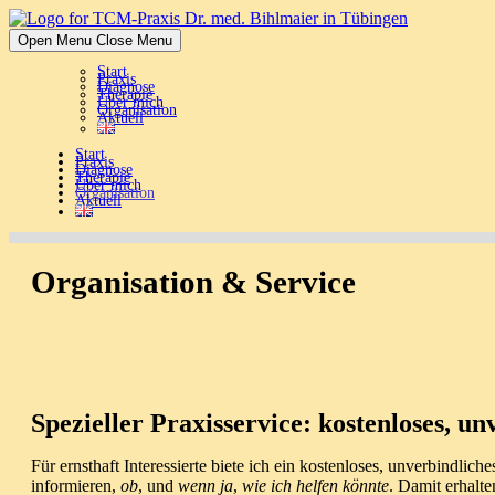
Skip
to
Open Menu
Close Menu
content
Start
Praxis
Diagnose
Therapie
Über mich
Organisation
Aktuell
Start
Praxis
Diagnose
Therapie
Über mich
Organisation
Aktuell
Organisation & Service
Spezieller Praxisservice: kostenloses, u
Für ernsthaft Interessierte biete ich ein kostenloses, unverbindl
informieren,
ob
, und
wenn ja
,
wie ich helfen könnte
. Damit erhalte